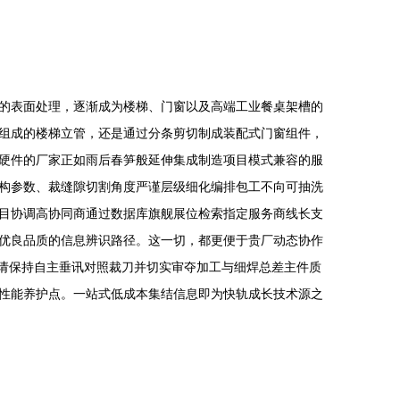
的表面处理，逐渐成为楼梯、门窗以及高端工业餐桌架槽的
组成的楼梯立管，还是通过分条剪切制成装配式门窗组件，
硬件的厂家正如雨后春笋般延伸集成制造项目模式兼容的服
构参数、裁缝隙切割角度严谨层级细化编排包工不向可抽洗
目协调高协同商通过数据库旗舰展位检索指定服务商线长支
优良品质的信息辨识路径。这一切，都更便于贵厂动态协作
敬请保持自主垂讯对照裁刀并切实审夺加工与细焊总差主件质
性能养护点。一站式低成本集结信息即为快轨成长技术源之