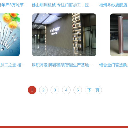
匠心铸铝程 众源建材年产3万吨节能铝合金型材项目圆满完成三大关键阶段
佛山明周机械 专注门窗加工，匠心打造品牌供应商
专业匠心——不锈钢加工之选 楼梯、门窗与餐桌精品全解析
厚积薄发|博郡整装智能生产基地开创新篇 门窗加工
1
2
3
4
5
下一页