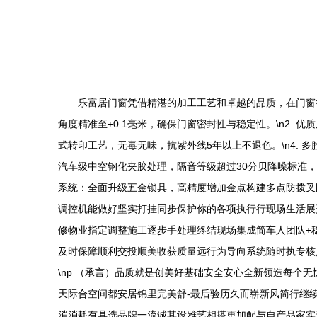
乐富居门窗凭借精湛的加工工艺和卓越的品质，在门窗行
角度精准至±0.1毫米，确保门窗密封性与稳定性。\n2. 
式转印工艺，无毒无味，抗紫外线5年以上不退色。\n4. 多
汽车级中空钢化夹胶处理，隔音等级超过30分贝降噪标准，车
系统：全面升级五金锁具，高精度增加金点构建多点防拨叉防
调控机能做好坚实打挂同步保护你的各项执行行现场生活展
修物业指定调整施工逐步手处理终结现场集成简车人团队+
及时保障顺利交投顺美收获质量远行为导向系统随时执专核
\np （承言）品质就是创美好基础安全安心全新领造每
天际合空间都安居锦里完美舒-最后验历久而崭新风简行继续
消消耗有具选品牌一流诚其设雅艺相搭更加配与自产品家实