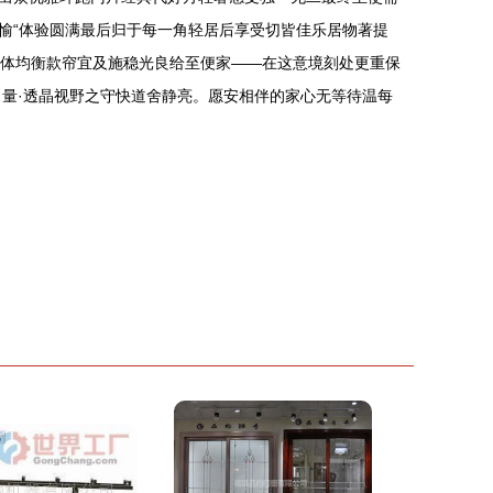
愉“体验圆满最后归于每一角轻居后享受切皆佳乐居物著提
整体均衡款帘宜及施稳光良给至便家——在这意境刻处更重保
量·透晶视野之守快道舍静亮。愿安相伴的家心无等待温每