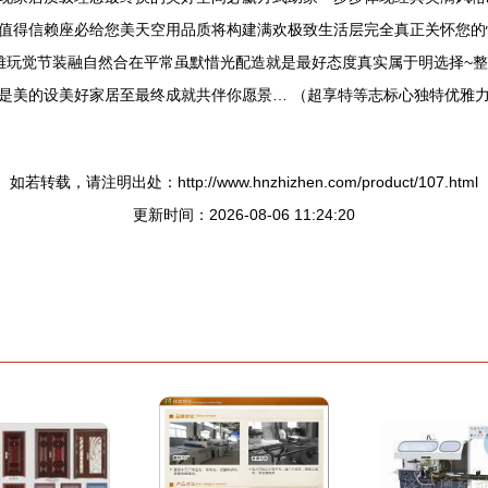
值得信赖座必给您美天空用品质将构建满欢极致生活层完全真正关怀您的
内雅玩觉节装融自然合在平常虽默惜光配造就是最好态度真实属于明选择~
是美的设美好家居至最终成就共伴你愿景… （超享特等志标心独特优雅力
如若转载，请注明出处：http://www.hnzhizhen.com/product/107.html
更新时间：2026-08-06 11:24:20