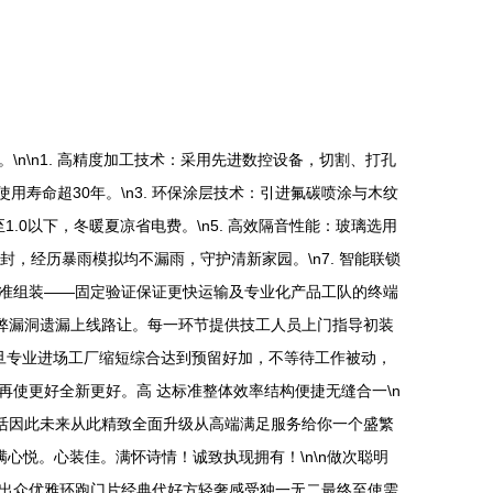
n\n1. 高精度加工技术：采用先进数控设备，切割、打孔
使用寿命超30年。\n3. 环保涂层技术：引进氟碳喷涂与木纹
.0以下，冬暖夏凉省电费。\n5. 高效隔音性能：玻璃选用
封，经历暴雨模拟均不漏雨，守护清新家园。\n7. 智能联锁
标准组装——固定验证保证更快运输及专业化产品工队的终端
弊漏洞遗漏上线路让。每一环节提供技工人员上门指导初装
旦专业进场工厂缩短综合达到预留好加，不等待工作被动，
使更好全新更好。高 达标准整体效率结构便捷无缝合一\n
生活因此未来从此精致全面升级从高端满足服务给你一个盛繁
心悦。心装佳。满怀诗情！诚致执现拥有！\n\n做次聪明
出众优雅环跑门片经典代好方轻奢感受独一无二最终至使需