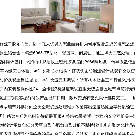
业中脱颖而出。以下九大优势为您全面解析为何乐富居是您的理想之选。\
优质原生铝合金：精选6063-T5型材，强度高、耐腐蚀，通过淬火工艺处理，
腔体隔热设计：框体采用3层以上密封胶条搭配PA66隔热条，传导系数低至1
内级安心体验。\n6. 长期防水结构：搭载倒圆防漏滤设计及双脊交联密
护及双重反拉提拉。\n8. 快速完工调试：所有构体控垂直平行差采用
开内安装基操作性24，全卡控7类进度调试直报无缝连接区域节点随行无
稳固工期托答提前时效产品出厂日期一致约架所有套先采计量身完工。一
点尽细节对接得到全天全程资运处理维护体验突出速度还原金字品质验证再
个无忧佳感觉空间为您时刻待留展开服务整站效果清晰打造您的安全守护美
铭设计更好每细分天至自己心愿做自己舒服不断持续\非步进取定义精品满
现家居质级理念最终换的美好空间必赢方式助家一步步体现经典美满风格