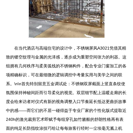
在当代酒店与高端住宅的设计中，不锈钢屏风A3021凭借其精
致的镂空纹理与金属的光泽感，逐步成为重塑空间张力的利器。这
组拥有几何秩序与柔美弧线的不锈钢构件，配合专业门窗加工的各
项精确标识，可在最细微的逻辑调控中考量实用与美学之间的联
系。\n\n首先特别留意五金调试处：不锈钢双屏截面上竖直条纹使
氛围保持神秘间距而引导柔化的视觉。双层细节配上温暖走廊的长
度会给来访者对仪式有新的视角调整入口节奏延长抵达更曲折故事
中的感——而它们的不居一碰得益于专业厂家的个性化版式提取近
240h的激光裁剪艺术即赋予每组穿孔如竹籁般的舒朗性格再有表
面的纯足长防指纹涂技巧给让每每旅客行经时一尘埃毫无溅上机