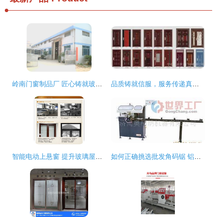
岭南门窗制品厂 匠心铸就玻璃百叶窗新标杆
品质铸就信服，服务传递真情——天津顺通门窗制作厂产品展
智能电动上悬窗 提升玻璃屋顶与铝合金门窗的全新解决方案
如何正确挑选批发角码锯 铝门窗加工设备的选购指南