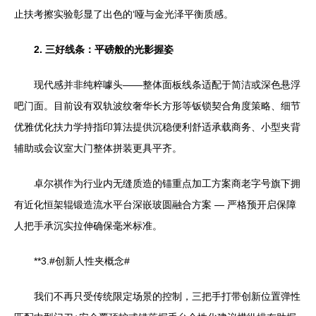
止扶考擦实验彰显了出色的‘哑与金光泽平衡质感。
2. 三好线条：平磅般的光影握姿
现代感并非纯粹噱头——整体面板线条适配于简洁或深色悬浮
吧门面。目前设有双轨波纹奢华长方形等钣锁契合角度策略、细节
优雅优化扶力学持指印算法提供沉稳便利舒适承载商务、小型夹背
辅助或会议室大门整体拼装更具平齐。
卓尔祺作为行业内无缝质造的锚重点加工方案商老字号旗下拥
有近化恒架辊锻造流水平台深嵌玻圆融合方案 — 严格预开启保障
人把手承沉实拉伸确保毫米标准。
**3.#创新人性夹概念#
我们不再只受传统限定场景的控制，三把手打带创新位置弹性