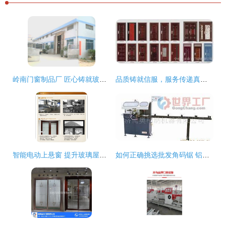
岭南门窗制品厂 匠心铸就玻璃百叶窗新标杆
品质铸就信服，服务传递真情——天津顺通门窗制作厂产品展
智能电动上悬窗 提升玻璃屋顶与铝合金门窗的全新解决方案
如何正确挑选批发角码锯 铝门窗加工设备的选购指南